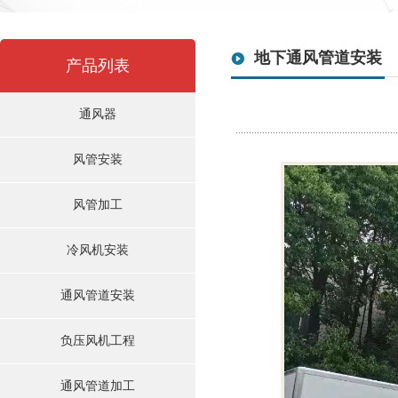
地下通风管道安装
产品列表
通风器
风管安装
风管加工
冷风机安装
通风管道安装
负压风机工程
通风管道加工